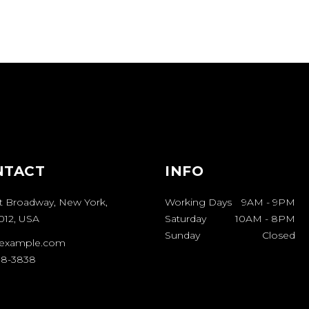
NTACT
INFO
t Broadway, New York,
Working Days
9AM
-
9PM
012, USA
Saturday
10AM
-
8PM
Sunday
Closed
example.com
08-3838