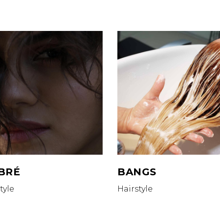
BRÉ
BANGS
tyle
Hairstyle