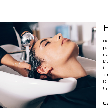
Na
pu
ne
Do
fa
am
Du
ti
C