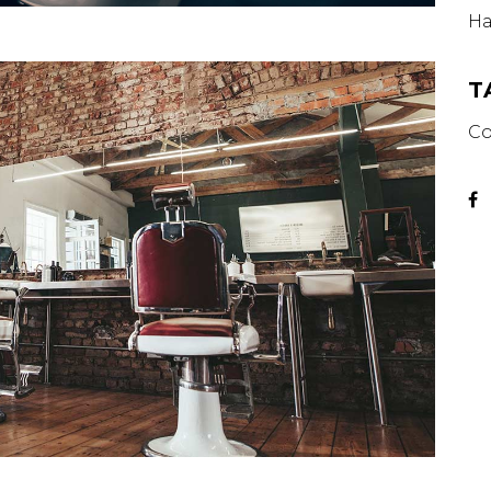
Ha
T
Co