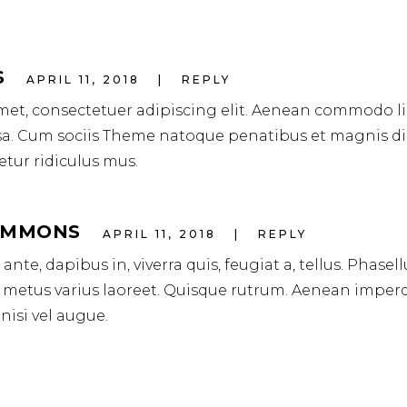
S
APRIL 11, 2018
REPLY
met, consectetuer adipiscing elit. Aenean commodo l
sa. Cum sociis Theme natoque penatibus et magnis di
tur ridiculus mus.
SIMMONS
APRIL 11, 2018
REPLY
nte, dapibus in, viverra quis, feugiat a, tellus. Phasell
ut metus varius laoreet. Quisque rutrum. Aenean imperd
 nisi vel augue.