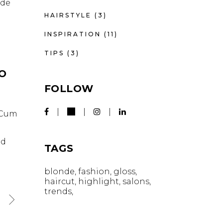
nde
HAIRSTYLE
(3)
INSPIRATION
(11)
TIPS
(3)
IO
FOLLOW
. Cum
id
TAGS
blonde
fashion
gloss
haircut
highlight
salons
trends