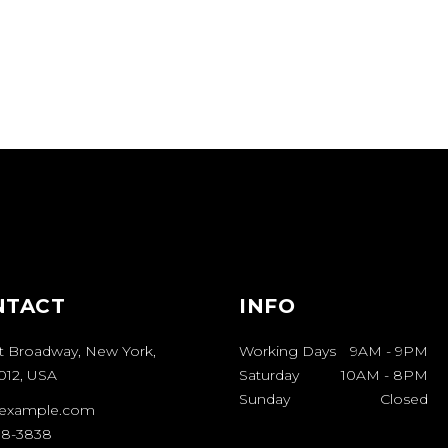
NTACT
INFO
t Broadway, New York,
Working Days
9AM
-
9PM
012, USA
Saturday
10AM
-
8PM
Sunday
Closed
example.com
08-3838