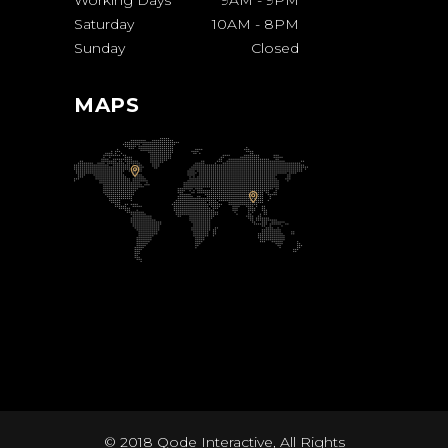
Working Days
9AM
-
9PM
Saturday
10AM
-
8PM
Sunday
Closed
MAPS
© 2018
Qode Interactive
, All Rights