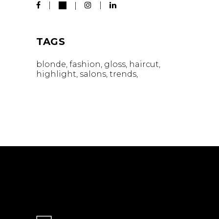
TAGS
blonde
fashion
gloss
haircut
highlight
salons
trends