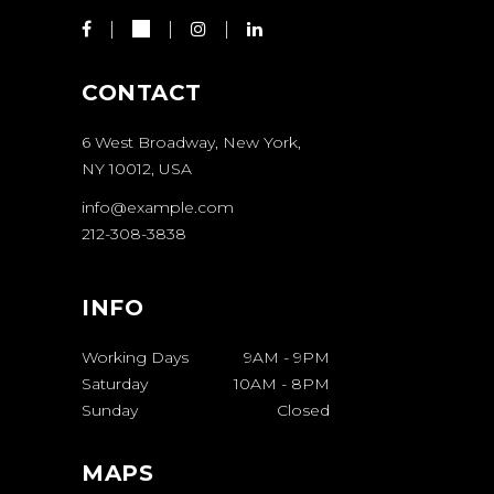
CONTACT
6 West Broadway, New York,
NY 10012, USA
info@example.com
212-308-3838
INFO
Working Days
9AM
-
9PM
Saturday
10AM
-
8PM
Sunday
Closed
MAPS