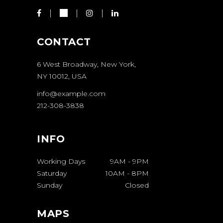
CONTACT
6 West Broadway, New York,
NY 10012, USA
info@example.com
212-308-3838
INFO
Working Days
9AM
-
9PM
Saturday
10AM
-
8PM
Sunday
Closed
MAPS