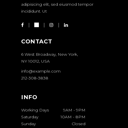
adipisicing elit, sed eiusmod tempor
incididunt. Ut
CONTACT
6 West Broadway, New York,
NY 10012, USA
info@example.com
212-308-3838
INFO
Working Days
9AM
-
9PM
Saturday
10AM
-
8PM
Sunday
Closed