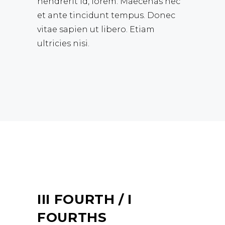
hendrerit id, lorem. Maecenas nec
et ante tincidunt tempus. Donec
vitae sapien ut libero. Etiam
ultricies nisi.
III FOURTH / I
FOURTHS