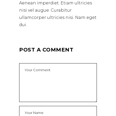
Aenean imperdiet. Etiam ultricies
nisi vel augue. Curabitur
ullamcorper ultricies nisi. Nam eget
dui.
POST A COMMENT