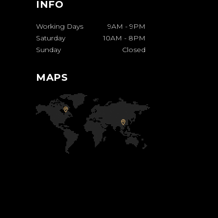
INFO
Working Days
9AM
-
9PM
Saturday
10AM
-
8PM
Sunday
Closed
MAPS