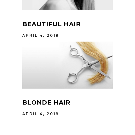
BEAUTIFUL HAIR
APRIL 4, 2018
BLONDE HAIR
APRIL 4, 2018